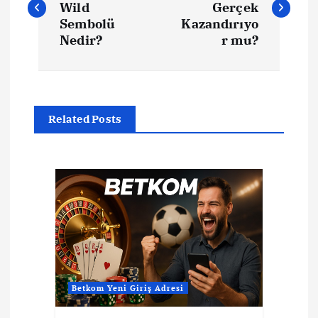
Wild
Gerçek
z
Sembolü
Kazandırıyo
Nedir?
r mu?
ı
g
Related Posts
e
z
i
n
m
Betkom Yeni Giriş Adresi
e