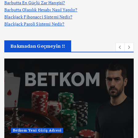
Barbutta En Güçlü Zar Hangisi?
Barbutta Olasılık Hesabı Nasıl Yapılır?
Blackjack Fibonacci Sistemi Nedir?
Blackjack Paroli Sistemi Nedir?
Bakmadan Geçmeyin !!
Betkom Yeni Giriş Adresi