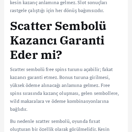
kesin kazanç anlamına gelmez. Slot sonuçları
rastgele çalıştığı için her dönüş bağımsızdır.
Scatter Sembolü
Kazancı Garanti
Eder mi?
Scatter sembolü free spins turunu açabilir; fakat
kazancı garanti etmez. Bonus turuna girilmesi,
yüksek ödeme alınacağı anlamına gelmez. Free
spins sırasında kazanç oluşması, gelen sembollere,
wild makaralara ve ödeme kombinasyonlarına
bağlıdır.
Bu nedenle scatter sembolü, oyunda fırsat
oluşturan bir özellik olarak görülmelidir. Kesin