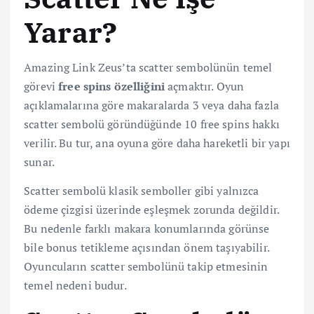
Yarar?
Amazing Link Zeus’ta scatter sembolünün temel
görevi
free spins özelliğini
açmaktır. Oyun
açıklamalarına göre makaralarda 3 veya daha fazla
scatter sembolü göründüğünde 10 free spins hakkı
verilir. Bu tur, ana oyuna göre daha hareketli bir yapı
sunar.
Scatter sembolü klasik semboller gibi yalnızca
ödeme çizgisi üzerinde eşleşmek zorunda değildir.
Bu nedenle farklı makara konumlarında görünse
bile bonus tetikleme açısından önem taşıyabilir.
Oyuncuların scatter sembolünü takip etmesinin
temel nedeni budur.