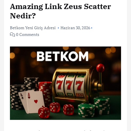
Amazing Link Zeus Scatter
Nedir?
Betkom Yeni Giriş Adresi
Haziran 30, 2026
0 Comments