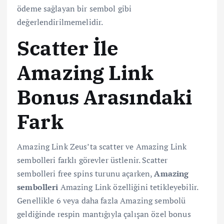
ödeme sağlayan bir sembol gibi
değerlendirilmemelidir.
Scatter İle
Amazing Link
Bonus Arasındaki
Fark
Amazing Link Zeus’ta scatter ve Amazing Link
sembolleri farklı görevler üstlenir. Scatter
sembolleri free spins turunu açarken,
Amazing
sembolleri
Amazing Link özelliğini tetikleyebilir.
Genellikle 6 veya daha fazla Amazing sembolü
geldiğinde respin mantığıyla çalışan özel bonus