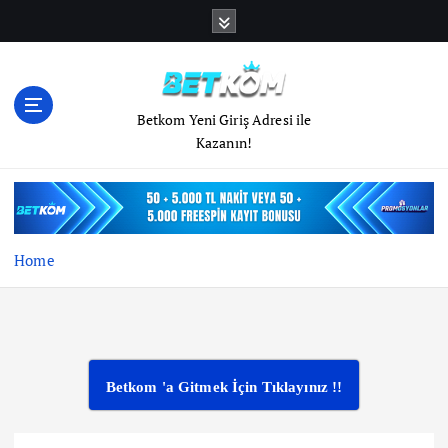
S
k
i
p
t
Betkom Yeni Giriş Adresi ile
o
Kazanın!
c
o
n
t
e
Home
n
t
Betkom 'a Gitmek İçin Tıklayınız !!