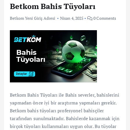
Betkom Bahis Tüyoları
Betkom Yeni Giriş Adresi
Nisan 4, 2025
0 Comments
Betkom Bahis Tüyoları ile Bahis severler, bahislerini
yapmadan önce iyi bir araştırma yapmaları gerekir.
Betkom bahis tüyoları profesyonel bahisçiler
tarafından sunulmaktadır. Bahislerde kazanmak için
birçok tüyoları kullanmaları uygun olur. Bu tüyolar