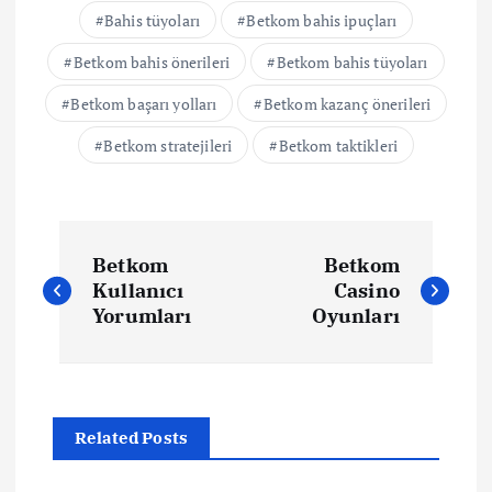
Bahis tüyoları
Betkom bahis ipuçları
Betkom bahis önerileri
Betkom bahis tüyoları
Betkom başarı yolları
Betkom kazanç önerileri
Betkom stratejileri
Betkom taktikleri
Y
Betkom
Betkom
a
Kullanıcı
Casino
Yorumları
Oyunları
z
ı
Related Posts
g