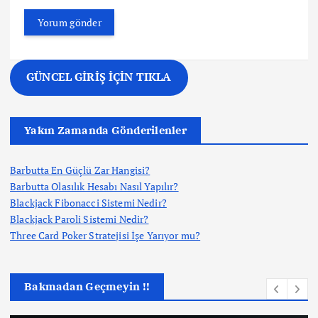
GÜNCEL GİRİŞ İÇİN TIKLA
Yakın Zamanda Gönderilenler
Barbutta En Güçlü Zar Hangisi?
Barbutta Olasılık Hesabı Nasıl Yapılır?
Blackjack Fibonacci Sistemi Nedir?
Blackjack Paroli Sistemi Nedir?
Three Card Poker Stratejisi İşe Yarıyor mu?
Bakmadan Geçmeyin !!