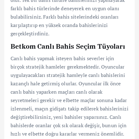
olur. Tek bir bahis türüne bahislerinizi yapmayarak
farklı bahis türlerinde deneyerek en uygun olanı
bulabilirsiniz. Farklı bahis sitelerindeki oranları
karşılaştırıp en yüksek oranda bahislerinizi
gerçekleştirdiniz.
Betkom Canlı Bahis Seçim Tüyoları
Canlı bahis yapmak isteyen bahis severler için
birçok stratejik hamleler gerekmektedir. Oyuncular
uygulayacakları stratejik hamleyle canlı bahislerini
kazançlı hale getirmiş olurlar. Oyuncular ilk önce
canlı bahis yaparken maçları canlı olarak
seyretmeleri gerekir ve elbette maçlar sonuna kadar
izlenmeli, maçın gidişatı takip edilerek bahislerinizi
değiştirebilirsiniz, yeni bahisler yaparsınız. Canlı
bahislerde oranlar çok sık olarak değişir, bunun için
hızlı ve elbette doğru kararlar vermeniz önemlidir.