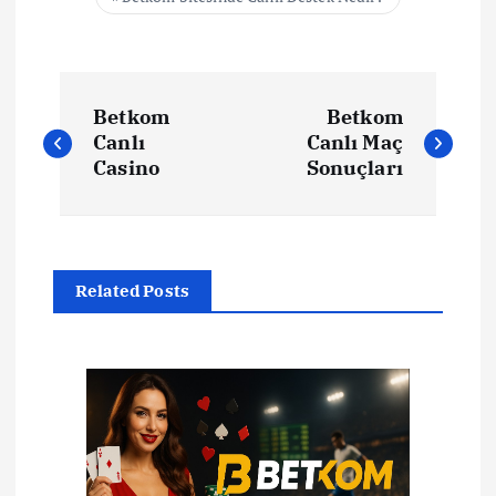
Y
Betkom
Betkom
a
Canlı
Canlı Maç
Casino
Sonuçları
z
ı
Related Posts
g
e
z
i