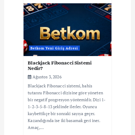
Betkom Yeni Giriş Adresi
Blackjack Fibonacci Sistemi
Nedir?
Ağustos 3, 2026
Blackjack Fibonacci sistemi, bahis
tutarını Fibonacci dizisine göre yöneten
bir negatif progresyon yöntemidir. Dizi 1-
1-2-3-5-8-13 şeklinde ilerler. Oyuncu
kaybettikçe bir sonraki sayıya geçer.
Kazandığında ise iki basamak geri iner.
Amaç,…