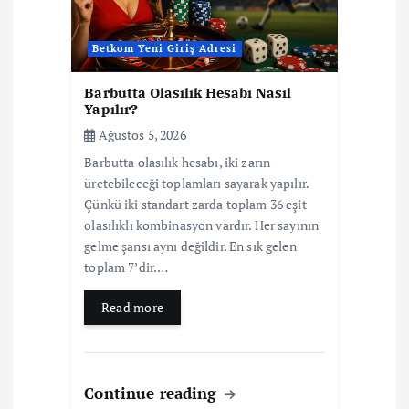
n
Betkom Yeni Giriş Adresi
m
Barbutta Olasılık Hesabı Nasıl
e
Yapılır?
Ağustos 5, 2026
s
Barbutta olasılık hesabı, iki zarın
üretebileceği toplamları sayarak yapılır.
i
Çünkü iki standart zarda toplam 36 eşit
olasılıklı kombinasyon vardır. Her sayının
gelme şansı aynı değildir. En sık gelen
toplam 7’dir.…
Read more
Continue reading