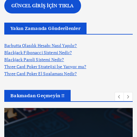
GÜNCEL GİRİŞ İÇİN TIKLA
Yakın Zamanda Gönderilenler
Barbutta Olasılık Hesabı Nasıl Yapılır?
Blackjack Fibonacci Sistemi Nedir?
Blackjack Paroli Sistemi Nedir?
Three Card Poker Stratejisi İşe Yarıyor mu?
Three Card Poker El Sıralaması Nedir?
Bakmadan Geçmeyin !!