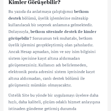
Kimler Görüşebilir?
Bu yazıda da anlatmaya çalıştığımız
betkom
destek
bölümü, üyelik işlemlerine müteakip
kullanılacak bir seçenek anlamına gelmektedir.
Dolayısıyla,
betkom sitesinde destek ile kimler
görüşebilir?
Sorusunun tek muhatabı, betkom
üyelik işlemini gerçekleştirmiş olan şahıslardır.
Ancak Hesap açmadan, isim ve soy isim bilgisini
sistem içerisine kayıt altına aldırmadan
görüşemezsiniz. Kullanıcı adı belirlemeden,
elektronik posta adresini sistem içerisinde kayıt
altına aldırmadan, canlı destek bölümü ile
görüşmeniz mümkün olmayacaktır.
Üstelik Site bu yönde bir uygulamayı üyelere daha
hızlı, daha kaliteli, çözüm odaklı hizmet anlayışına
istinaden gündeme getirmiş durumda