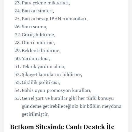
Para çekme miktarları,
Banka isimleri,
Banka hesap IBAN numaraları,
Soru sorma,
Görüş bildirme,
Öneri bildirme,
Beklenti bildirme,
Yardım alma,
Teknik yardım alma,
Şikayet konularını bildirme,
Gizlilik politikası,
Bahis oyun promosyon kuralları,
Genel şart ve kurallar gibi her türlü konuyu
gündeme getirebileceğiniz bir bölüm meydana
getirilmiştir.
Betkom Sitesinde Canlı Destek İle