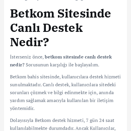
Betkom Sitesinde
Canlı Destek
Nedir?
İsterseniz önce,
betkom sitesinde canlı destek
nedir?
Sorusunun karşılığı ile başlayalım.
Betkom bahis sitesinde, kullanıcılara destek hizmeti
sunulmaktadır. Canlı destek, kullanıcılara sitedeki
sorunları çözmek ve bilgi edinmekte için, anında
yardım sağlamak amacıyla kullanılan bir iletişim
yöntemidir.
Dolayısıyla Betkom destek hizmeti, 7 gün 24 saat
kullanılabilmekte durumdadır. Ancak Kullanıcılar,