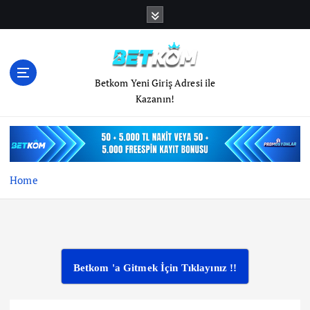
S
k
i
p
t
Betkom Yeni Giriş Adresi ile
o
Kazanın!
c
o
n
t
e
Home
n
t
Betkom 'a Gitmek İçin Tıklayınız !!