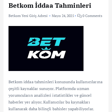
Betkom İddaa Tahminleri
Betkom Yeni Giriş Adresi
Mayıs 24, 2025
0 Comments
Betkom iddaa tahminleri konusunda kullanıcılarına
çeşitli kaynaklar sunuyor. Platformda uzman
yorumcuların analizleri istatistikler ve güncel
haberler yer alıyor. Kullanıcılar bu kaynakları
kullanarak daha bilinçli bahisler yapabiliyorlar.