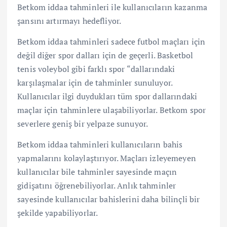
Betkom iddaa tahminleri ile kullanıcıların kazanma
şansını artırmayı hedefliyor.
Betkom iddaa tahminleri sadece futbol maçları için
değil diğer spor dalları için de geçerli. Basketbol
tenis voleybol gibi farklı spor “dallarındaki
karşılaşmalar için de tahminler sunuluyor.
Kullanıcılar ilgi duydukları tüm spor dallarındaki
maçlar için tahminlere ulaşabiliyorlar. Betkom spor
severlere geniş bir yelpaze sunuyor.
Betkom iddaa tahminleri kullanıcıların bahis
yapmalarını kolaylaştırıyor. Maçları izleyemeyen
kullanıcılar bile tahminler sayesinde maçın
gidişatını öğrenebiliyorlar. Anlık tahminler
sayesinde kullanıcılar bahislerini daha bilinçli bir
şekilde yapabiliyorlar.