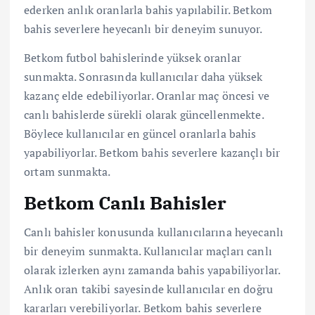
ederken anlık oranlarla bahis yapılabilir. Betkom
bahis severlere heyecanlı bir deneyim sunuyor.
Betkom futbol bahislerinde yüksek oranlar
sunmakta. Sonrasında kullanıcılar daha yüksek
kazanç elde edebiliyorlar. Oranlar maç öncesi ve
canlı bahislerde sürekli olarak güncellenmekte.
Böylece kullanıcılar en güncel oranlarla bahis
yapabiliyorlar. Betkom bahis severlere kazançlı bir
ortam sunmakta.
Betkom Canlı Bahisler
Canlı bahisler konusunda kullanıcılarına heyecanlı
bir deneyim sunmakta. Kullanıcılar maçları canlı
olarak izlerken aynı zamanda bahis yapabiliyorlar.
Anlık oran takibi sayesinde kullanıcılar en doğru
kararları verebiliyorlar. Betkom bahis severlere