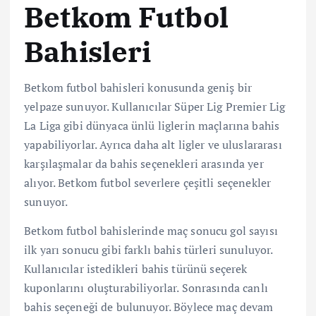
Betkom Futbol
Bahisleri
Betkom futbol bahisleri konusunda geniş bir
yelpaze sunuyor. Kullanıcılar Süper Lig Premier Lig
La Liga gibi dünyaca ünlü liglerin maçlarına bahis
yapabiliyorlar. Ayrıca daha alt ligler ve uluslararası
karşılaşmalar da bahis seçenekleri arasında yer
alıyor. Betkom futbol severlere çeşitli seçenekler
sunuyor.
Betkom futbol bahislerinde maç sonucu gol sayısı
ilk yarı sonucu gibi farklı bahis türleri sunuluyor.
Kullanıcılar istedikleri bahis türünü seçerek
kuponlarını oluşturabiliyorlar. Sonrasında canlı
bahis seçeneği de bulunuyor. Böylece maç devam