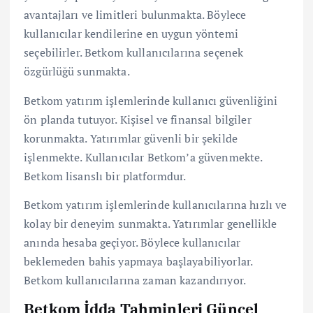
avantajları ve limitleri bulunmakta. Böylece
kullanıcılar kendilerine en uygun yöntemi
seçebilirler. Betkom kullanıcılarına seçenek
özgürlüğü sunmakta.
Betkom yatırım işlemlerinde kullanıcı güvenliğini
ön planda tutuyor. Kişisel ve finansal bilgiler
korunmakta. Yatırımlar güvenli bir şekilde
işlenmekte. Kullanıcılar Betkom’a güvenmekte.
Betkom lisanslı bir platformdur.
Betkom yatırım işlemlerinde kullanıcılarına hızlı ve
kolay bir deneyim sunmakta. Yatırımlar genellikle
anında hesaba geçiyor. Böylece kullanıcılar
beklemeden bahis yapmaya başlayabiliyorlar.
Betkom kullanıcılarına zaman kazandırıyor.
Betkom İdda Tahminleri Güncel