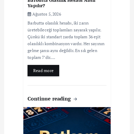
Barbutta Olasılık Hesabı Nasıl
e
Yapılır?
Ağustos 5, 2026
s
Barbutta olasılık hesabı, iki zarın
üretebileceği toplamları sayarak yapılır.
i
Çünkü iki standart zarda toplam 36 eşit
olasılıklı kombinasyon vardır. Her sayının
gelme şansı aynı değildir. En sık gelen
toplam 7’dir.…
Read more
Continue reading