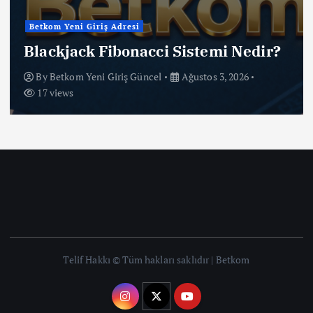
Betkom Yeni Giriş Adresi
Blackjack Fibonacci Sistemi Nedir?
By
Betkom Yeni Giriş Güncel
Ağustos 3, 2026
17 views
Telif Hakkı © Tüm hakları saklıdır | Betkom