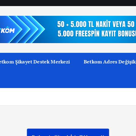
etkom Şikayet Destek Merkezi
Betkom Adres Değişikl