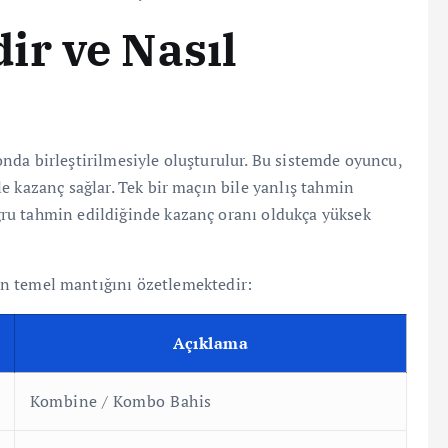
ir ve Nasıl
nda birleştirilmesiyle oluşturulur. Bu sistemde oyuncu,
e kazanç sağlar. Tek bir maçın bile yanlış tahmin
ru tahmin edildiğinde kazanç oranı oldukça yüksek
n temel mantığını özetlemektedir:
Açıklama
Kombine / Kombo Bahis