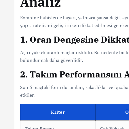
Analiz
Kombine bahislerde başarı, yalnızca şansa değil, ay
yap
stratejisini geliştirirken dikkat edilmesi gereken
1. Oran Dengesine Dikkat
Aşırı yüksek oranlı maçlar risklidir. Bu nedenle bir 
bulundurmak daha güvenlidir.
2. Takım Performansını A
Son 5 maçtaki form durumları, sakatlıklar ve iç sah
etkiler.
Kriter
Ö
Takım Formu
Çok Yüksek