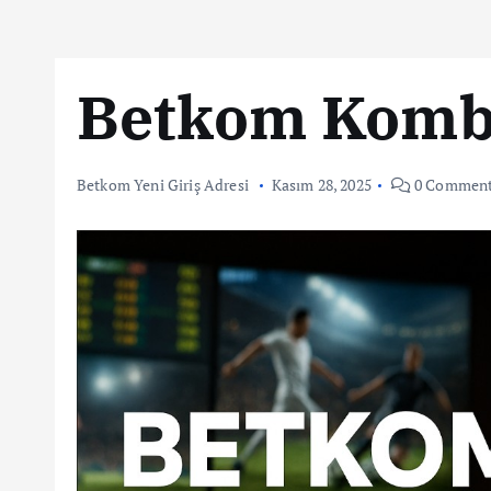
Betkom Komb
Betkom Yeni Giriş Adresi
Kasım 28, 2025
0 Commen