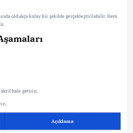
da oldukça kolay bir şekilde gerçekleştirilebilir. Hem
ir.
Aşamaları
ktif hale getirin.
yın.
Açıklama