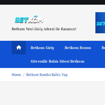
S
k
i
p
t
Betkom Yeni Giriş Adresi ile Kazanın!
o
c
o
Betkom Giriş
Betkom Bonus
B
n
t
Güvenilir Bahis Sitesi Betkom
e
n
Home
Betkom Kombo Bahis Yap
t