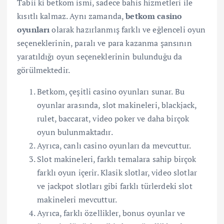
Tabii ki betkom ismi, sadece bahis hizmetleri ile
kısıtlı kalmaz. Aynı zamanda,
betkom casino
oyunları
olarak hazırlanmış farklı ve eğlenceli oyun
seçeneklerinin, paralı ve para kazanma şansının
yaratıldığı oyun seçeneklerinin bulunduğu da
görülmektedir.
Betkom, çeşitli casino oyunları sunar. Bu
oyunlar arasında, slot makineleri, blackjack,
rulet, baccarat, video poker ve daha birçok
oyun bulunmaktadır.
Ayrıca, canlı casino oyunları da mevcuttur.
Slot makineleri, farklı temalara sahip birçok
farklı oyun içerir. Klasik slotlar, video slotlar
ve jackpot slotları gibi farklı türlerdeki slot
makineleri mevcuttur.
Ayrıca, farklı özellikler, bonus oyunlar ve