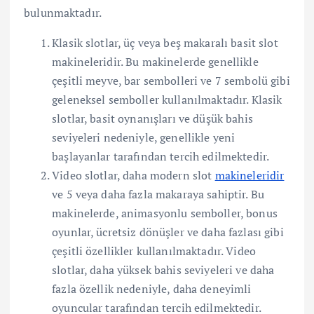
bulunmaktadır.
Klasik slotlar, üç veya beş makaralı basit slot
makineleridir. Bu makinelerde genellikle
çeşitli meyve, bar sembolleri ve 7 sembolü gibi
geleneksel semboller kullanılmaktadır. Klasik
slotlar, basit oynanışları ve düşük bahis
seviyeleri nedeniyle, genellikle yeni
başlayanlar tarafından tercih edilmektedir.
Video slotlar, daha modern slot
makineleridir
ve 5 veya daha fazla makaraya sahiptir. Bu
makinelerde, animasyonlu semboller, bonus
oyunlar, ücretsiz dönüşler ve daha fazlası gibi
çeşitli özellikler kullanılmaktadır. Video
slotlar, daha yüksek bahis seviyeleri ve daha
fazla özellik nedeniyle, daha deneyimli
oyuncular tarafından tercih edilmektedir.