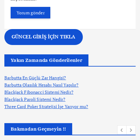
GÜNCEL GİRİŞ İÇİN TIKLA
Yakın Zamanda Gönderilenler
Barbutta En Güçlü Zar Hangisi?
Barbutta Olasılık Hesabı Nasıl Yapılır?
Blackjack Fibonacci Sistemi Nedir?
Blackjack Paroli Sistemi Nedir?
Three Card Poker Stratejisi İşe Yarıyor mu?
Bakmadan Geçmeyin !!