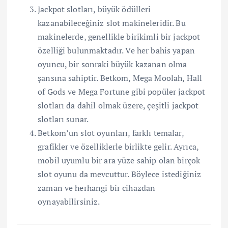
Jackpot slotları, büyük ödülleri
kazanabileceğiniz slot makineleridir. Bu
makinelerde, genellikle birikimli bir jackpot
özelliği bulunmaktadır. Ve her bahis yapan
oyuncu, bir sonraki büyük kazanan olma
şansına sahiptir. Betkom, Mega Moolah, Hall
of Gods ve Mega Fortune gibi popüler jackpot
slotları da dahil olmak üzere, çeşitli jackpot
slotları sunar.
Betkom’un slot oyunları, farklı temalar,
grafikler ve özelliklerle birlikte gelir. Ayrıca,
mobil uyumlu bir ara yüze sahip olan birçok
slot oyunu da mevcuttur. Böylece istediğiniz
zaman ve herhangi bir cihazdan
oynayabilirsiniz.