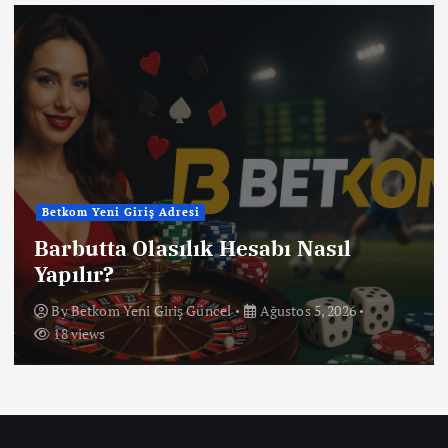
Betkom Yeni Giriş Adresi
Barbutta Olasılık Hesabı Nasıl
Yapılır?
By
Betkom Yeni Giriş Güncel
Ağustos 5, 2026
18 views