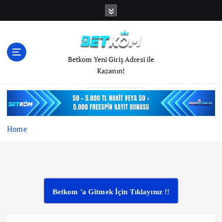
S
k
i
p
t
Betkom Yeni Giriş Adresi ile
o
Kazanın!
c
o
n
t
e
Home
n
t
Betkom 'a Gitmek İçin Tıklayınız !!