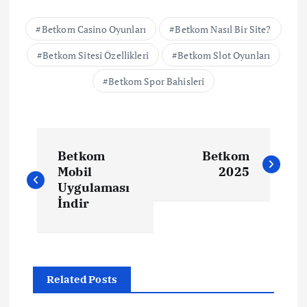
Betkom Casino Oyunları
Betkom Nasıl Bir Site?
Betkom Sitesi Özellikleri
Betkom Slot Oyunları
Betkom Spor Bahisleri
Y
Betkom
Betkom
a
Mobil
2025
Uygulaması
z
İndir
ı
g
Related Posts