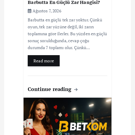
m
Barbutta En Güçlü Zar Hangisi?
Ağustos 7, 2026
e
Barbutta en güçlü tek zar yoktur. Çünkü
oyun, tek zar yüzüne değil, iki zarın
s
toplamına göre ilerler. Bu yüzden en güçlü
sonuç sorulduğunda, cevap çoğu
i
durumda 7 toplamı olur. Çünkü…
Read more
Continue reading