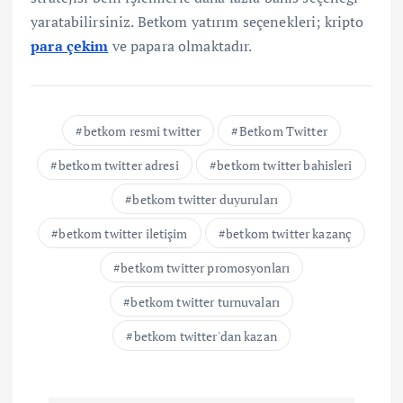
yaratabilirsiniz. Betkom yatırım seçenekleri; kripto
para çekim
ve papara olmaktadır.
betkom resmi twitter
Betkom Twitter
betkom twitter adresi
betkom twitter bahisleri
betkom twitter duyuruları
betkom twitter iletişim
betkom twitter kazanç
betkom twitter promosyonları
betkom twitter turnuvaları
betkom twitter'dan kazan