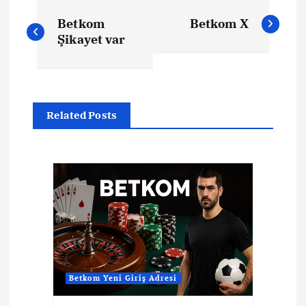
Y
Betkom
Betkom X
a
Şikayet var
z
ı
Related Posts
g
e
z
i
n
Betkom Yeni Giriş Adresi