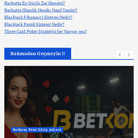
Barbutta En Güçlü Zar Hangisi?
Barbutta Olasılık Hesabı Nasıl Yapılır?
Blackjack Fibonacci Sistemi Nedir?
Blackjack Paroli Sistemi Nedir?
Three Card Poker Stratejisi İşe Yarıyor mu?
Bakmadan Geçmeyin !!
Betkom Yeni Giriş Adresi