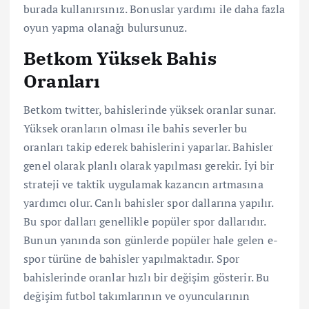
burada kullanırsınız. Bonuslar yardımı ile daha fazla
oyun yapma olanağı bulursunuz.
Betkom Yüksek Bahis
Oranları
Betkom twitter, bahislerinde yüksek oranlar sunar.
Yüksek oranların olması ile bahis severler bu
oranları takip ederek bahislerini yaparlar. Bahisler
genel olarak planlı olarak yapılması gerekir. İyi bir
strateji ve taktik uygulamak kazancın artmasına
yardımcı olur. Canlı bahisler spor dallarına yapılır.
Bu spor dalları genellikle popüler spor dallarıdır.
Bunun yanında son günlerde popüler hale gelen e-
spor türüne de bahisler yapılmaktadır. Spor
bahislerinde oranlar hızlı bir değişim gösterir. Bu
değişim futbol takımlarının ve oyuncularının