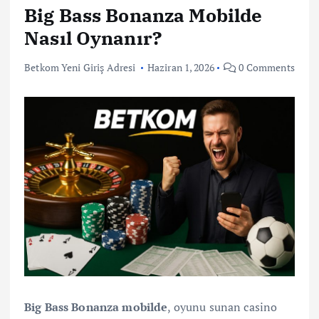
Big Bass Bonanza Mobilde
Nasıl Oynanır?
Betkom Yeni Giriş Adresi
Haziran 1, 2026
0 Comments
Big Bass Bonanza mobilde
, oyunu sunan casino