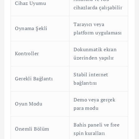
Cihaz Uyumu
cihazlarda çalışabilir
Tarayıcı veya
Oynama Şekli
platform uygulaması
Dokunmatik ekran
Kontroller
üzerinden yapılır
Stabil internet
Gerekli Bağlantı
bağlantısı
Demo veya gerçek
Oyun Modu
para modu
Bahis paneli ve free
Önemli Bölüm
spin kuralları