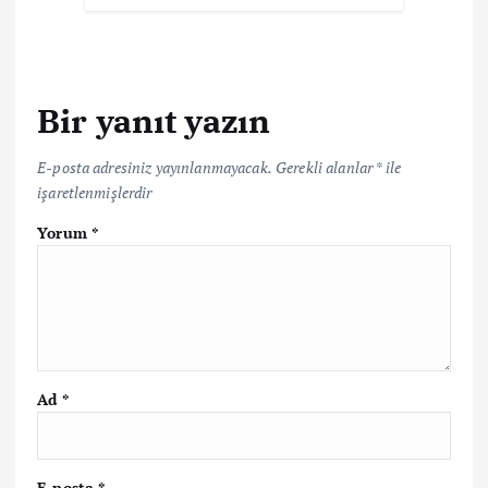
Bir yanıt yazın
E-posta adresiniz yayınlanmayacak.
Gerekli alanlar
*
ile
işaretlenmişlerdir
Yorum
*
Ad
*
E-posta
*