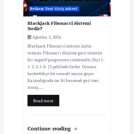
Betkom Yeni Giriş Adresi
Blackjack Fibonacci Sistemi
Nedir?
Ağustos 3, 2026
Blackjack Fibonacci sistemi, bahis
tutarını Fibonacci dizisine göre yöneten
bir negatif progresyon yöntemidir. Dizi 1-
1-2-3-5-8-13 şeklinde ilerler. Oyuncu
kaybettikçe bir sonraki sayıya geçer.
Kazandığında ise iki basamak geri iner.
Amaç,…
Read more
Continue reading