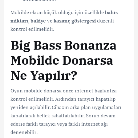
Mobilde ekran küçük olduğu için özellikle
bahis
miktarı
,
bakiye
ve
kazanç göstergesi
düzenli
kontrol edilmelidir.
Big Bass Bonanza
Mobilde Donarsa
Ne Yapılır?
Oyun mobilde donarsa önce internet bağlantısı
kontrol edilmelidir. Ardından tarayıcı kapatılıp
yeniden açılabilir. Cihazın arka plan uygulamaları
kapatılarak bellek rahatlatılabilir. Sorun devam
ederse farklı tarayıcı veya farklı internet ağı
denenebilir.