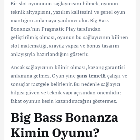
Bir slot oyununun sağlayıcısını bilmek, oyunun
teknik altyapısını, yazılım kalitesini ve genel oyun
mantığını anlamaya yardımcı olur. Big Bass
Bonanza’nın Pragmatic Play tarafından
geliştirilmiş olması, oyunun bu sağlayıcının bilinen
slot matematiği, arayüz yapısı ve bonus tasarım
anlayışıyla hazırlandığını gösterir.
Ancak sağlayıcının bilinir olması, kazanç garantisi
anlamına gelmez. Oyun yine
şans temelli
çalışır ve
sonuçlar rastgele belirlenir. Bu nedenle sağlayıcı
bilgisi güven ve teknik yapı açısından önemlidir;
fakat oyunun kesin kazandıracağını göstermez.
Big Bass Bonanza
Kimin Oyunu?