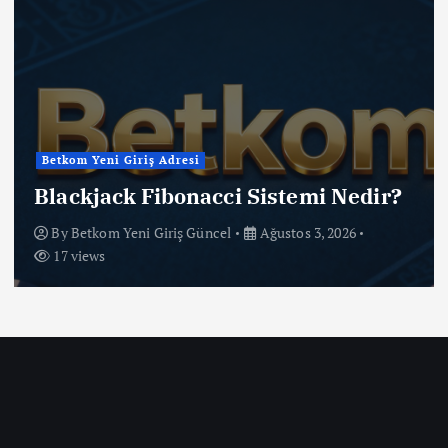
Betkom Yeni Giriş Adresi
Blackjack Fibonacci Sistemi Nedir?
By
Betkom Yeni Giriş Güncel
Ağustos 3, 2026
17 views