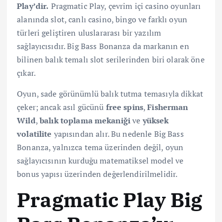
Play’dir.
Pragmatic Play, çevrim içi casino oyunları
alanında slot, canlı casino, bingo ve farklı oyun
türleri geliştiren uluslararası bir yazılım
sağlayıcısıdır. Big Bass Bonanza da markanın en
bilinen balık temalı slot serilerinden biri olarak öne
çıkar.
Oyun, sade görünümlü balık tutma temasıyla dikkat
çeker; ancak asıl gücünü
free spins
,
Fisherman
Wild
,
balık toplama mekaniği
ve
yüksek
volatilite
yapısından alır. Bu nedenle Big Bass
Bonanza, yalnızca tema üzerinden değil, oyun
sağlayıcısının kurduğu matematiksel model ve
bonus yapısı üzerinden değerlendirilmelidir.
Pragmatic Play Big