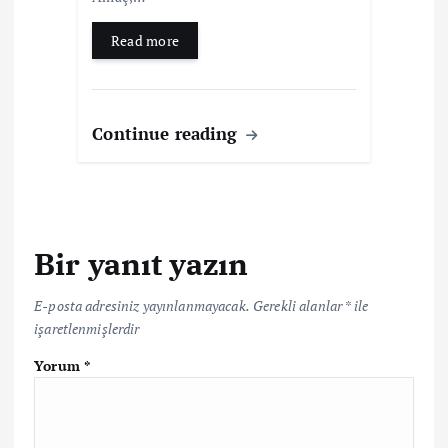
Read more
Continue reading
Bir yanıt yazın
E-posta adresiniz yayınlanmayacak.
Gerekli alanlar
*
ile
işaretlenmişlerdir
Yorum
*