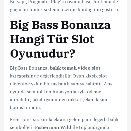
Bu yapı, Pragmatic Play’in oyunu basit bir tema ile
güçlü bir bonus sistemi üzerine kurduğunu gösterir.
Big Bass Bonanza
Hangi Tür Slot
Oyunudur?
Big Bass Bonanza,
balık temalı video slot
kategorisinde değerlendirilir. Oyun klasik slot
düzenine yakın bir makaralı yapıya sahiptir. Ana
oyunda sembol kombinasyonlarıyla ödeme
alınabilir; fakat oyunun en dikkat çeken kısmı
bonus turudur.
Free spins sırasında ekrana gelen para değerli balık
sembolleri,
Fisherman Wild
ile toplandığında