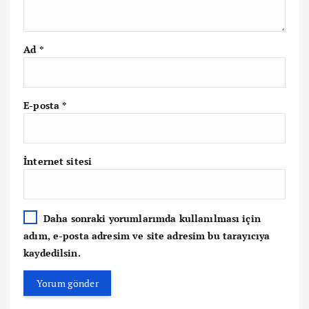
Ad
*
E-posta
*
İnternet sitesi
Daha sonraki yorumlarımda kullanılması için
adım, e-posta adresim ve site adresim bu tarayıcıya
kaydedilsin.