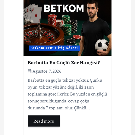
i
n
m
e
Betkom Yeni Giriş Adresi
s
Barbutta En Güçlü Zar Hangisi?
Ağustos 7, 2026
i
Barbutta en güçlü tek zar yoktur. Çünkü
oyun, tek zar yüzüne değil, iki zarın
toplamına göre ilerler. Bu yüzden en güçlü
sonuç sorulduğunda, cevap çoğu
durumda 7 toplamı olur. Çünkü…
Read more