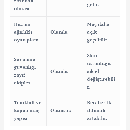
zorunda
gelir.
olması
Hücum
Maç daha
ağırlıklı
Olumlu
açık
oyun planı
geçebilir.
Skor
Savunma
üstünlüğü
güvenliği
Olumlu
sık el
zayıf
değiştirebili
ekipler
r.
Temkinli ve
Beraberlik
kapalı maç
Olumsuz
ihtimali
yapısı
artabilir.