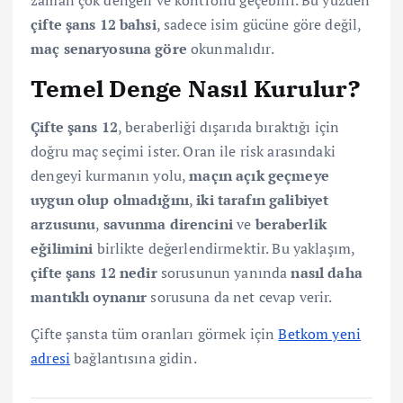
zaman çok dengeli ve kontrollü geçebilir. Bu yüzden
çifte şans 12 bahsi
, sadece isim gücüne göre değil,
maç senaryosuna göre
okunmalıdır.
Temel Denge Nasıl Kurulur?
Çifte şans 12
, beraberliği dışarıda bıraktığı için
doğru maç seçimi ister. Oran ile risk arasındaki
dengeyi kurmanın yolu,
maçın açık geçmeye
uygun olup olmadığını
,
iki tarafın galibiyet
arzusunu
,
savunma direncini
ve
beraberlik
eğilimini
birlikte değerlendirmektir. Bu yaklaşım,
çifte şans 12 nedir
sorusunun yanında
nasıl daha
mantıklı oynanır
sorusuna da net cevap verir.
Çifte şansta tüm oranları görmek için
Betkom yeni
adresi
bağlantısına gidin.