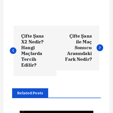
Y
Çifte Şans
Çifte Şans
a
X2 Nedir?
ile Maç
Hangi
Sonucu
z
Maçlarda
Arasındaki
Tercih
Fark Nedir?
ı
Edilir?
g
e
Related Posts
z