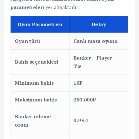
parametreleri
yer almaktadır:
Oyun Parametresi
Detay
Oyun türü
Canlı masa oyunu
Banker – Player –
Bahis seçenekleri
Tie
Minimum bahis
10₺
Maksimum bahis
200.000₺
Banker ödeme
0.95:1
oranı