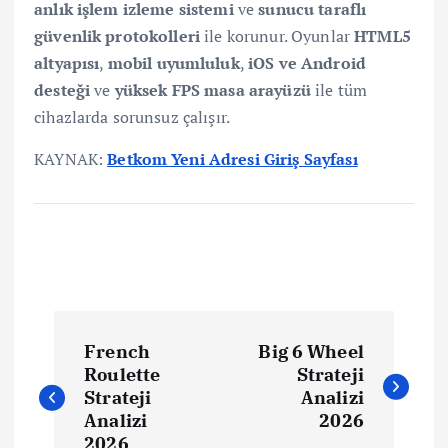
anlık işlem izleme sistemi
ve
sunucu taraflı
güvenlik protokolleri
ile korunur. Oyunlar
HTML5
altyapısı
,
mobil uyumluluk
,
iOS ve Android
desteği
ve
yüksek FPS masa arayüzü
ile tüm
cihazlarda sorunsuz çalışır.
KAYNAK:
Betkom Yeni Adresi Giriş Sayfası
Y
French
Big 6 Wheel
a
Roulette
Strateji
Strateji
Analizi
z
Analizi
2026
2026