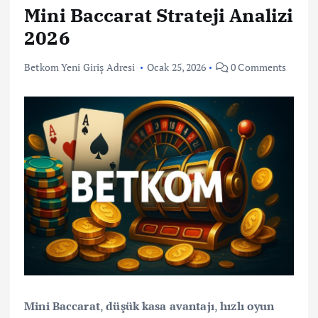
Mini Baccarat Strateji Analizi
2026
Betkom Yeni Giriş Adresi
Ocak 25, 2026
0 Comments
Mini Baccarat
,
düşük kasa avantajı
,
hızlı oyun