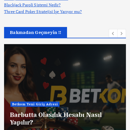
Blackjack Paroli Sistemi Nedir?
Three Card Poker Stratejisi İşe Yarıyor mu?
Bakmadan Geçmeyin !!
Betkom Yeni Giriş Adresi
Barbutta Olasılık Hesabı Nasıl
Yapılır?