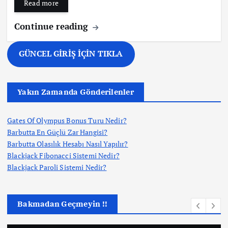
Read more
Continue reading
GÜNCEL GİRİŞ İÇİN TIKLA
Yakın Zamanda Gönderilenler
Gates Of Olympus Bonus Turu Nedir?
Barbutta En Güçlü Zar Hangisi?
Barbutta Olasılık Hesabı Nasıl Yapılır?
Blackjack Fibonacci Sistemi Nedir?
Blackjack Paroli Sistemi Nedir?
Bakmadan Geçmeyin !!