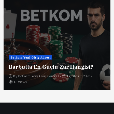
Betkom Yeni Giriş Adresi
Barbutta En Güçlü Zar Hangisi?
By
Betkom Yeni Giriş Güncel
Ağustos 7, 2026
18 views