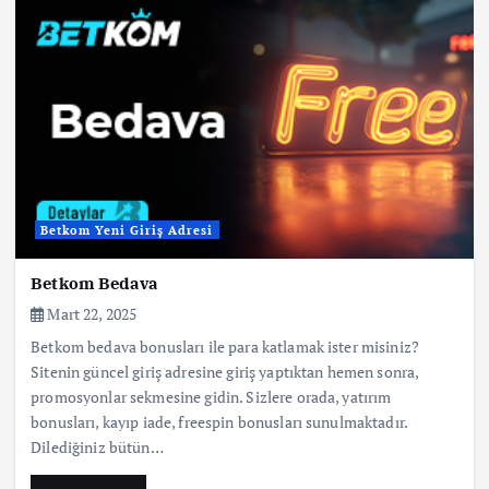
Betkom Yeni Giriş Adresi
Betkom Bedava
Mart 22, 2025
Betkom bedava bonusları ile para katlamak ister misiniz?
Sitenin güncel giriş adresine giriş yaptıktan hemen sonra,
promosyonlar sekmesine gidin. Sizlere orada, yatırım
bonusları, kayıp iade, freespin bonusları sunulmaktadır.
Dilediğiniz bütün…