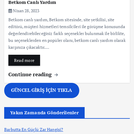
Betkom Canlı Yardım
Nisan 28, 2023
Betkom canlı yardım, Betkom sitesinde, site yetkilisi, site
editörü, müşteri hizmetleri temsilcileri ile görüşme konusunda
değerlendirebileceğiniz farklı seçenekler bulunmak ile birlikte,
bu seçeneklerden en popüler olanı, betkom canlı yardım olarak
karşınıza çıkacaktır.…
Read more
Continue reading
GÜNCEL GİRİŞ İÇİN TIKLA
Yakın Zamanda Gönderilenler
Barbutta En Güçlü Zar Hangisi?