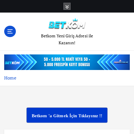
S
k
i
p
t
Betkom Yeni Giriş Adresi ile
o
Kazanın!
c
o
n
t
e
Home
n
t
Betkom 'a Gitmek İçin Tıklayınız !!