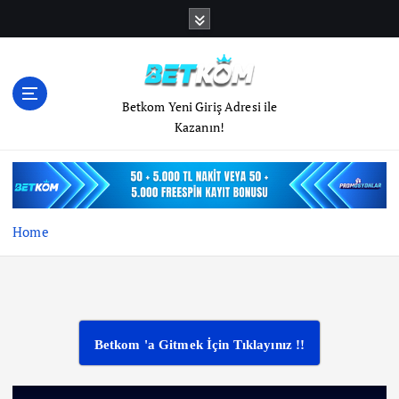
S
k
i
p
t
Betkom Yeni Giriş Adresi ile
o
Kazanın!
c
o
n
t
e
Home
n
t
Betkom 'a Gitmek İçin Tıklayınız !!