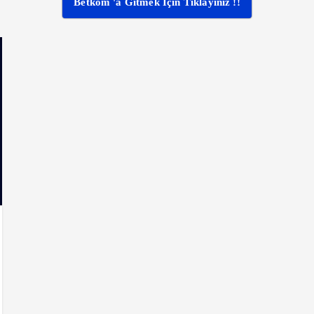
Betkom 'a Gitmek İçin Tıklayınız !!