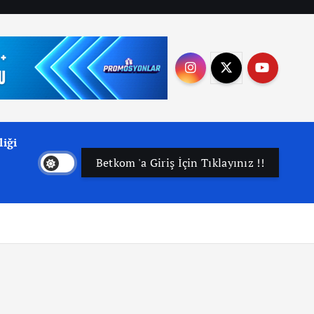
iği
Betkom 'a Giriş İçin Tıklayınız !!