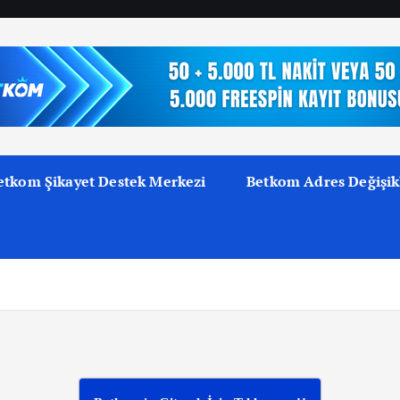
etkom Şikayet Destek Merkezi
Betkom Adres Değişikl