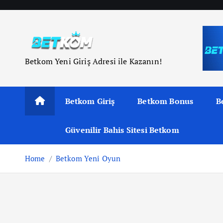
S
k
i
p
t
Betkom Yeni Giriş Adresi ile Kazanın!
o
c
o
Betkom Giriş
Betkom Bonus
B
n
t
Güvenilir Bahis Sitesi Betkom
e
n
Home
Betkom Yeni Oyun
t