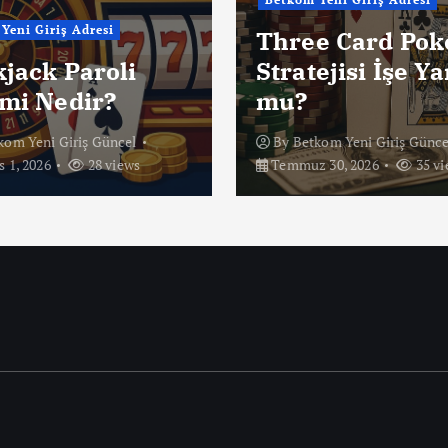
Yeni Giriş Adresi
Three Card Pok
kjack Paroli
Stratejisi İşe Ya
emi Nedir?
mu?
kom Yeni Giriş Güncel
By
Betkom Yeni Giriş Günce
 1, 2026
28 views
Temmuz 30, 2026
35 vi