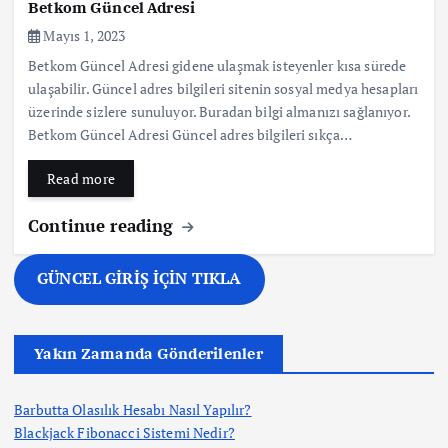
Betkom Güncel Adresi
Mayıs 1, 2023
Betkom Güncel Adresi gidene ulaşmak isteyenler kısa sürede
ulaşabilir. Güncel adres bilgileri sitenin sosyal medya hesapları
üzerinde sizlere sunuluyor. Buradan bilgi almanızı sağlanıyor.
Betkom Güncel Adresi Güncel adres bilgileri sıkça…
Read more
Continue reading
GÜNCEL GİRİŞ İÇİN TIKLA
Yakın Zamanda Gönderilenler
Barbutta Olasılık Hesabı Nasıl Yapılır?
Blackjack Fibonacci Sistemi Nedir?