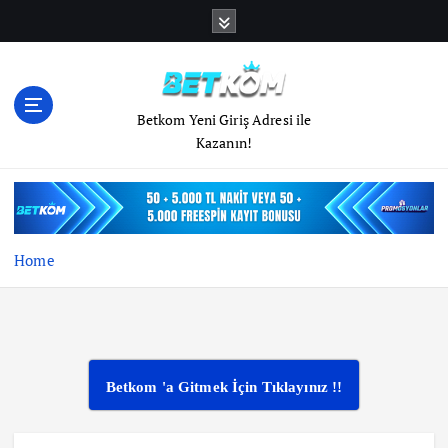
S
k
i
p
t
Betkom Yeni Giriş Adresi ile
o
Kazanın!
c
o
n
t
e
Home
n
t
Betkom 'a Gitmek İçin Tıklayınız !!