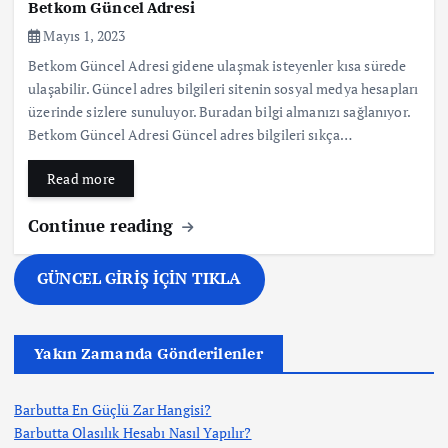
Betkom Güncel Adresi
Mayıs 1, 2023
Betkom Güncel Adresi gidene ulaşmak isteyenler kısa sürede
ulaşabilir. Güncel adres bilgileri sitenin sosyal medya hesapları
üzerinde sizlere sunuluyor. Buradan bilgi almanızı sağlanıyor.
Betkom Güncel Adresi Güncel adres bilgileri sıkça…
Read more
Continue reading
GÜNCEL GİRİŞ İÇİN TIKLA
Yakın Zamanda Gönderilenler
Barbutta En Güçlü Zar Hangisi?
Barbutta Olasılık Hesabı Nasıl Yapılır?