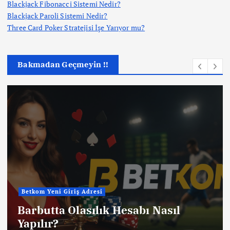
Blackjack Fibonacci Sistemi Nedir?
Blackjack Paroli Sistemi Nedir?
Three Card Poker Stratejisi İşe Yarıyor mu?
Bakmadan Geçmeyin !!
Betkom Yeni Giriş Adresi
Barbutta Olasılık Hesabı Nasıl
Yapılır?