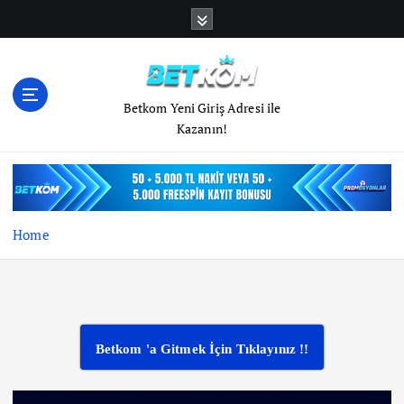
S
k
i
p
t
Betkom Yeni Giriş Adresi ile
o
Kazanın!
c
o
n
t
e
Home
n
t
Betkom 'a Gitmek İçin Tıklayınız !!