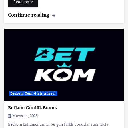
Read more
Continue reading
Betkom Yeni Giriş Adresi
Betkom Günlük Bonus
Mayıs 14, 2025
Betkom kullanıcılarına her gün farklı bonuslar sunmakta.