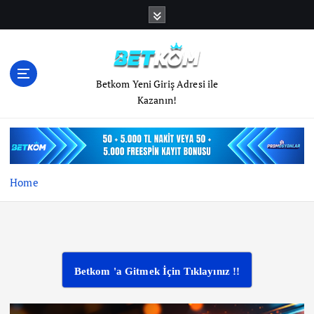
S
k
i
p
t
Betkom Yeni Giriş Adresi ile
o
Kazanın!
c
o
n
t
e
Home
n
t
Betkom 'a Gitmek İçin Tıklayınız !!