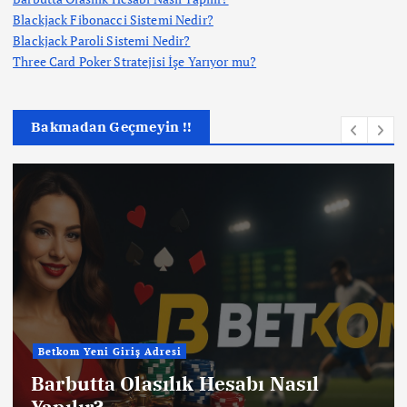
Blackjack Fibonacci Sistemi Nedir?
Blackjack Paroli Sistemi Nedir?
Three Card Poker Stratejisi İşe Yarıyor mu?
Bakmadan Geçmeyin !!
Betkom Yeni Giriş Adresi
Barbutta Olasılık Hesabı Nasıl