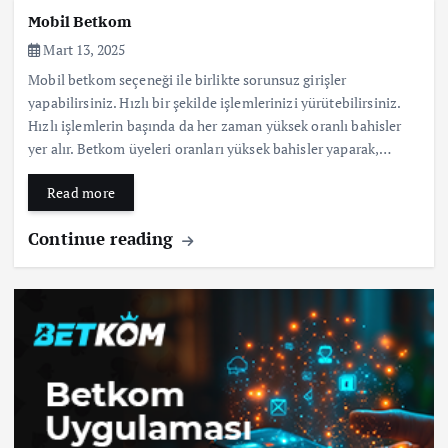
Mobil Betkom
Mart 13, 2025
Mobil betkom seçeneği ile birlikte sorunsuz girişler
yapabilirsiniz. Hızlı bir şekilde işlemlerinizi yürütebilirsiniz.
Hızlı işlemlerin başında da her zaman yüksek oranlı bahisler
yer alır. Betkom üyeleri oranları yüksek bahisler yaparak,…
Read more
Continue reading