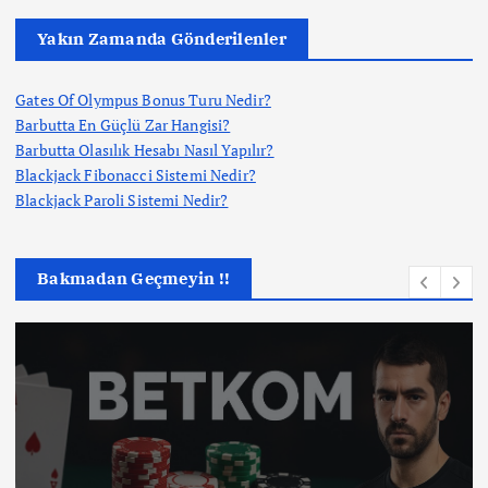
Yakın Zamanda Gönderilenler
Gates Of Olympus Bonus Turu Nedir?
Barbutta En Güçlü Zar Hangisi?
Barbutta Olasılık Hesabı Nasıl Yapılır?
Blackjack Fibonacci Sistemi Nedir?
Blackjack Paroli Sistemi Nedir?
Bakmadan Geçmeyin !!