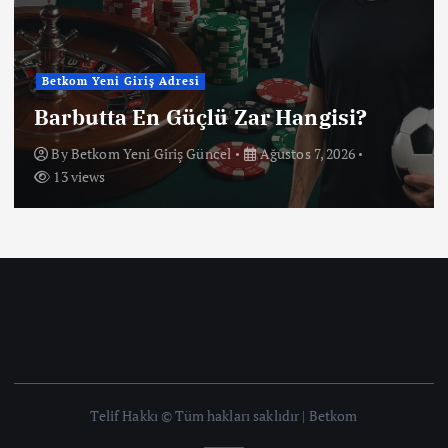
Betkom Yeni Giriş Adresi
Barbutta En Güçlü Zar Hangisi?
By
Betkom Yeni Giriş Güncel
Ağustos 7, 2026
13 views
Telif Hakkı © Tüm hakları saklıdır | Betkom