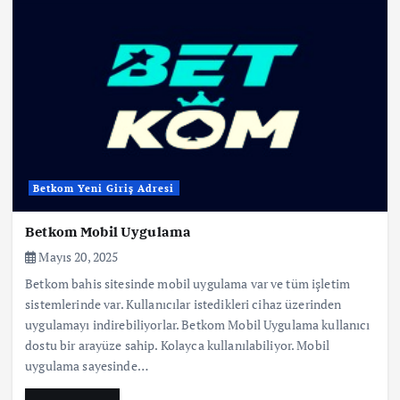
Betkom Yeni Giriş Adresi
Betkom Mobil Uygulama
Mayıs 20, 2025
Betkom bahis sitesinde mobil uygulama var ve tüm işletim
sistemlerinde var. Kullanıcılar istedikleri cihaz üzerinden
uygulamayı indirebiliyorlar. Betkom Mobil Uygulama kullanıcı
dostu bir arayüze sahip. Kolayca kullanılabiliyor. Mobil
uygulama sayesinde…