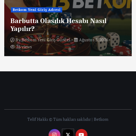
Betkom Yeni Giriş Adresi
Barbutta Olasılık Hesabı Nasıl
Yapılır?
By
Betkom Yeni Giriş Güncel
Ağustos 5, 2026
26 views
Telif Hakkı © Tüm hakları saklıdır | Betkom