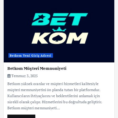
Betkom Yeni Giriş Adresi
Betkom Müşteri Memnuniyeti
Temmuz 3, 2025
Betkom yüksek oranlar ve müşteri hizmetleri kalitesiyle
müşteri memnuniyetini ön planda tutan bir platformdur.
Kullanıcıların ihtiyaçlarını ve beklentilerini anlamak için
sürekli olarak çalışır. Hizmetlerini bu doğrultuda geliştirir.
Betkom müşteri memnuniyeti…