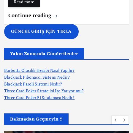
Read more
Continue reading
GÜNCEL GİRİŞ İÇİN TIKLA
Yakın Zamanda Gönderilenler
Barbutta Olasılık Hesabı Nasıl Yapılır?
Blackjack Fibonacci Sistemi Nedir?
Blackjack Paroli Sistemi Nedir?
Three Card Poker Stratejisi İşe Yarıyor mu?
Three Card Poker El Sıralaması Nedir?
Bakmadan Geçmeyin !!