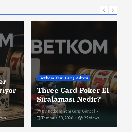
Betkom Yeni Giriş Adresi
er
rıyor
Three Card Poker El
Sıralaması Nedir?
l
By
Betkom Yeni Giriş Güncel
ews
Temmuz 30, 2026
25 views