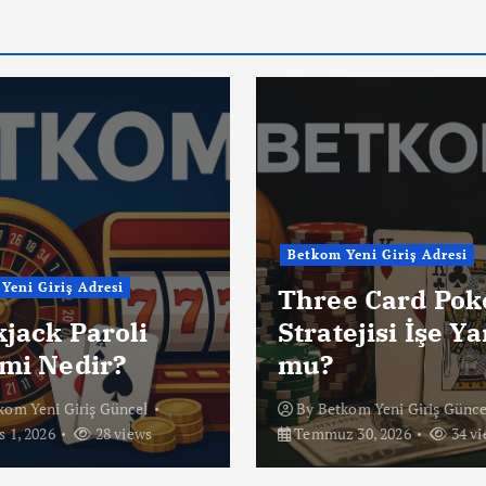
Betkom Yeni Giriş Adresi
Yeni Giriş Adresi
Three Card Pok
kjack Paroli
Stratejisi İşe Ya
emi Nedir?
mu?
kom Yeni Giriş Güncel
By
Betkom Yeni Giriş Günce
 1, 2026
28 views
Temmuz 30, 2026
34 vi