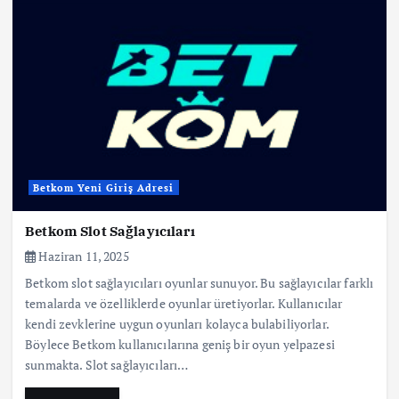
Betkom Yeni Giriş Adresi
Betkom Slot Sağlayıcıları
Haziran 11, 2025
Betkom slot sağlayıcıları oyunlar sunuyor. Bu sağlayıcılar farklı
temalarda ve özelliklerde oyunlar üretiyorlar. Kullanıcılar
kendi zevklerine uygun oyunları kolayca bulabiliyorlar.
Böylece Betkom kullanıcılarına geniş bir oyun yelpazesi
sunmakta. Slot sağlayıcıları…