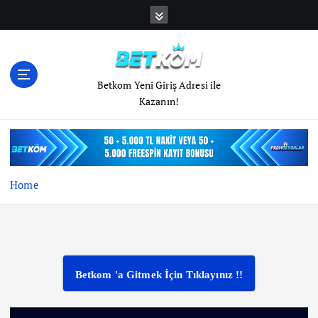
S
k
i
p
t
Betkom Yeni Giriş Adresi ile
o
Kazanın!
c
o
n
t
e
Home
n
t
Betkom 'a Gitmek İçin Tıklayınız !!