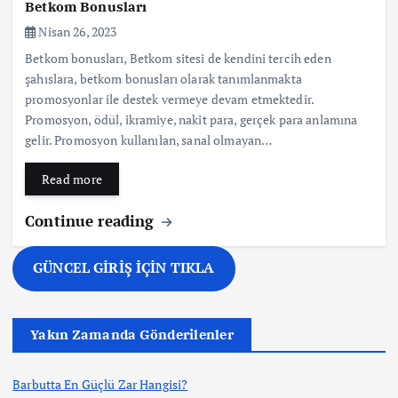
Betkom Bonusları
Nisan 26, 2023
Betkom bonusları, Betkom sitesi de kendini tercih eden
şahıslara, betkom bonusları olarak tanımlanmakta
promosyonlar ile destek vermeye devam etmektedir.
Promosyon, ödül, ikramiye, nakit para, gerçek para anlamına
gelir. Promosyon kullanılan, sanal olmayan…
Read more
Continue reading
GÜNCEL GİRİŞ İÇİN TIKLA
Yakın Zamanda Gönderilenler
Barbutta En Güçlü Zar Hangisi?