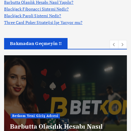
Barbutta Olasılık Hesabı Nasıl Yapılır?
Blackjack Fibonacci Sistemi Nedir?
Blackjack Paroli Sistemi Nedir?
Three Card Poker Stratejisi İşe Yarıyor mu?
Bakmadan Geçmeyin !!
Betkom Yeni Giriş Adresi
Barbutta Olasılık Hesabı Nasıl