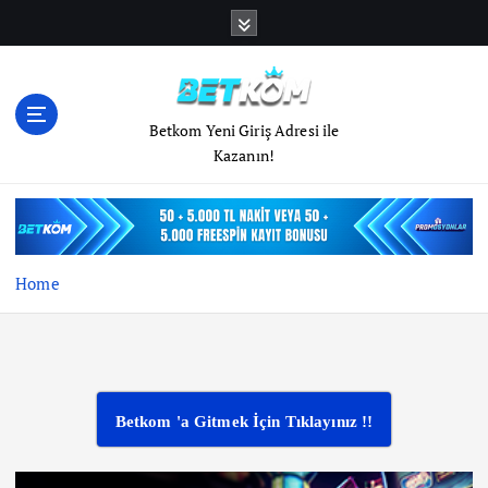
S
k
i
p
t
Betkom Yeni Giriş Adresi ile
o
Kazanın!
c
o
n
t
e
Home
n
t
Betkom 'a Gitmek İçin Tıklayınız !!