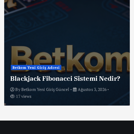
Betkom Yeni Giriş Adresi
Blackjack Fibonacci Sistemi Nedir?
By
Betkom Yeni Giriş Güncel
Ağustos 3, 2026
17 views