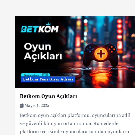
Betkom Yeni Giriş Adresi
Betkom Oyun Açıkları
Mayıs 1, 2025
Betkom oyun açıkları platformu, oyuncularına adil
ve güvenli bir oyun ortamı sunar. Bu nedenle
platform içerisinde oyunculara sunulan oyunların