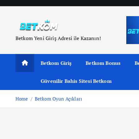
S
k
i
p
t
Betkom Yeni Giriş Adresi ile Kazanın!
o
c
o
Betkom Giriş
Betkom Bonus
B
n
t
Güvenilir Bahis Sitesi Betkom
e
n
Home
Betkom Oyun Açıkları
t