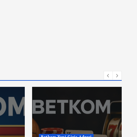
Betkom Yeni Giriş Adresi