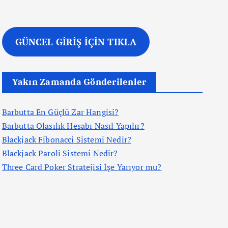
GÜNCEL GİRİŞ İÇİN TIKLA
Yakın Zamanda Gönderilenler
Barbutta En Güçlü Zar Hangisi?
Barbutta Olasılık Hesabı Nasıl Yapılır?
Blackjack Fibonacci Sistemi Nedir?
Blackjack Paroli Sistemi Nedir?
Three Card Poker Stratejisi İşe Yarıyor mu?