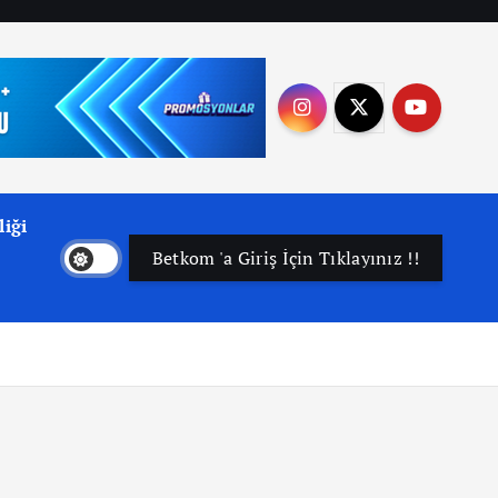
iği
Betkom 'a Giriş İçin Tıklayınız !!