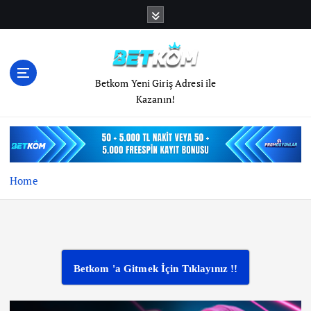
S
k
i
p
t
Betkom Yeni Giriş Adresi ile
o
Kazanın!
c
o
n
t
e
Home
n
t
Betkom 'a Gitmek İçin Tıklayınız !!