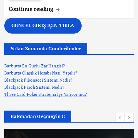
Continue reading
GÜNCEL GİRİŞ İÇİN TIKLA
Yakın Zamanda Gönderilenler
Barbutta En Güçlü Zar Hangisi?
Barbutta Olasılık Hesabı Nasıl Yapılır?
Blackjack Fibonacci Sistemi Nedir?
Blackjack Paroli Sistemi Nedir?
Three Card Poker Stratejisi İşe Yarıyor mu?
Bakmadan Geçmeyin !!