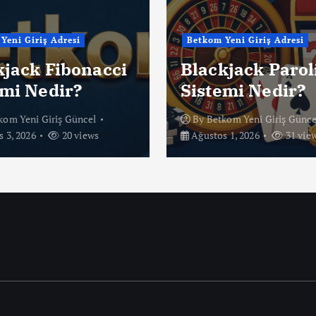
Yeni Giriş Adresi
Betkom Yeni Giriş Adresi
kjack Fibonacci
Blackjack Parol
emi Nedir?
Sistemi Nedir?
kom Yeni Giriş Güncel
By
Betkom Yeni Giriş Günce
 3, 2026
20 views
Ağustos 1, 2026
31 vie