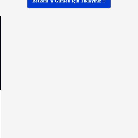
Betkom 'a Gitmek İçin Tıklayınız !!