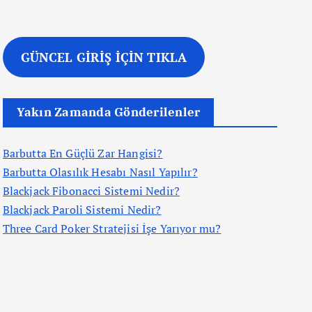
GÜNCEL GİRİŞ İÇİN TIKLA
Yakın Zamanda Gönderilenler
Barbutta En Güçlü Zar Hangisi?
Barbutta Olasılık Hesabı Nasıl Yapılır?
Blackjack Fibonacci Sistemi Nedir?
Blackjack Paroli Sistemi Nedir?
Three Card Poker Stratejisi İşe Yarıyor mu?