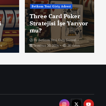
Betkom Yeni Giriş Adresi
Three Card Poker
i
Stratejisi İşe Yarıyor
mu?
l
By
Betkom Yeni Giriş Güncel
ws
Temmuz 30, 2026
38 views