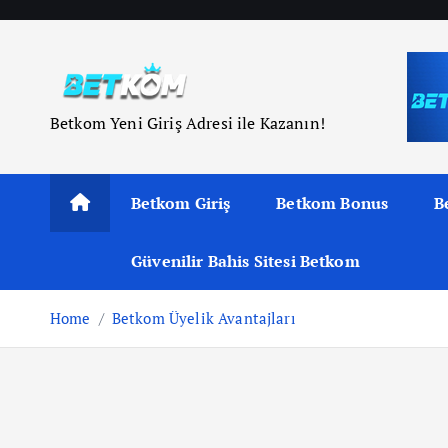
S
k
i
p
t
Betkom Yeni Giriş Adresi ile Kazanın!
o
c
o
Betkom Giriş
Betkom Bonus
B
n
t
Güvenilir Bahis Sitesi Betkom
e
n
Home
Betkom Üyelik Avantajları
t