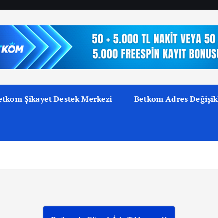
etkom Şikayet Destek Merkezi
Betkom Adres Değişikl