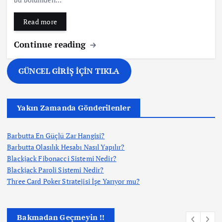
Read more
Continue reading
GÜNCEL GİRİŞ İÇİN TIKLA
Yakın Zamanda Gönderilenler
Barbutta En Güçlü Zar Hangisi?
Barbutta Olasılık Hesabı Nasıl Yapılır?
Blackjack Fibonacci Sistemi Nedir?
Blackjack Paroli Sistemi Nedir?
Three Card Poker Stratejisi İşe Yarıyor mu?
Bakmadan Geçmeyin !!