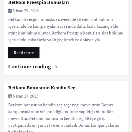
Betkom Freespin Bonusları
Nisan 29, 2023
Betkom freespin bonusları sayesinde sitenin slot bölümü
içerisinde bu kampanyalar sayesinde daha fazla kazanç elde
etmek mümkün oluyor. Betkom freespin bonusları slot bölümü
içerisinde daha fazla vakit geçirmek ve dolayısıyla…
Read more
Continue reading
Betkom Bonusunu Kendin Seç
Nisan 27, 2023
Betkom bonusunu kendin seç seçeneği mevcuttur. Bonus
kampanyalarının sizlere bilgilendirme yapıldığı bir bölüm
mevcuttur. Betkom bonusunu kendin seç Siteye giriş
yaptığınızda en güncel ve en avantajlı Bonus kampanyalarını
bu bölümden…