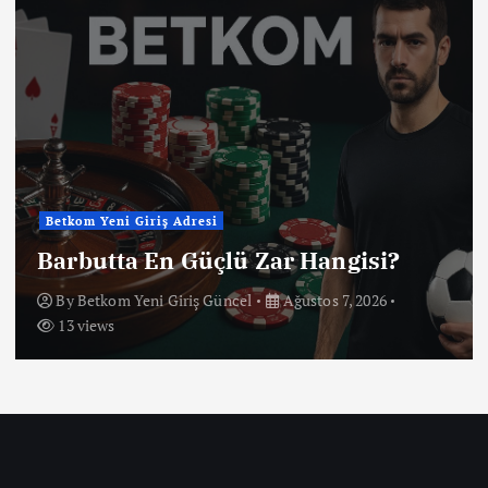
Betkom Yeni Giriş Adresi
Barbutta En Güçlü Zar Hangisi?
By
Betkom Yeni Giriş Güncel
Ağustos 7, 2026
13 views