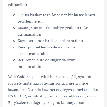
edilmelidir:
Oyuna başlamadan önce net bir
bütçe limiti
belirlenmelidir.
Kazanç sonrası tüm bakiye yeniden riske
atılmamalıdır.
Kayıp serisinde bahis artırılmamalıdır.
Free spin beklentisiyle uzun süre
zorlanmamalıdır.
Belirlenen süre dolduğunda oyun
bırakılmalıdır.
Wolf Gold en çok belirli bir saatte değil, oyunun
rastgele matematiği uygun sonucu ürettiğinde
kazandırır. Oyunda kazancı etkileyen temel unsurlar
RNG
,
RTP
,
volatilite
, bonus mekanikleri ve şanstır.
Bu yüzden en doğru yaklaşım, kazanç zamanı