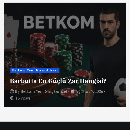
Betkom Yeni Giriş Adresi
Barbutta En Güçlü Zar Hangisi?
By
Betkom Yeni Giriş Güncel
Ağustos 7, 2026
13 views