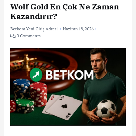
Wolf Gold En Çok Ne Zaman
Kazandırır?
Betkom Yeni Giriş Adresi
Haziran 18, 2026
0 Comments