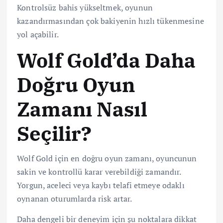
Kontrolsüz bahis yükseltmek, oyunun
kazandırmasından çok bakiyenin hızlı tükenmesine
yol açabilir.
Wolf Gold’da Daha
Doğru Oyun
Zamanı Nasıl
Seçilir?
Wolf Gold için en doğru oyun zamanı, oyuncunun
sakin ve kontrollü karar verebildiği zamandır.
Yorgun, aceleci veya kaybı telafi etmeye odaklı
oynanan oturumlarda risk artar.
Daha dengeli bir deneyim için şu noktalara dikkat