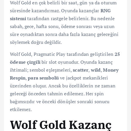
Wolf Gold en çok belirli bir saat, gün ya da oturum
süresinde kazandırmaz. Oyunda kazançlar
RNG
sistemi
tarafından rastgele belirlenir. Bu nedenle
sabah, gece, hafta sonu, ödeme sonrası veya uzun
süre oynadıktan sonra daha fazla kazanç geleceğini
söylemek doğru değildir.
Wolf Gold, Pragmatic Play tarafından geliştirilen
25
ödeme çizgili
bir slot oyunudur. Oyunda kazanç
ihtimali; sembol eşleşmeleri,
scatter
,
wild
,
Money
Respin
,
para sembolü
ve jackpot mekanikleri
üzerinden oluşur. Ancak bu özelliklerin ne zaman
geleceği önceden tahmin edilemez. Her spin
bağımsızdır ve önceki dönüşler sonraki sonucu
etkilemez.
Wolf Gold Kazanç