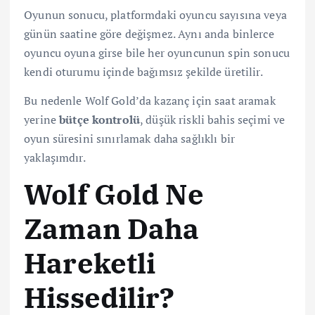
Oyunun sonucu, platformdaki oyuncu sayısına veya
günün saatine göre değişmez. Aynı anda binlerce
oyuncu oyuna girse bile her oyuncunun spin sonucu
kendi oturumu içinde bağımsız şekilde üretilir.
Bu nedenle Wolf Gold’da kazanç için saat aramak
yerine
bütçe kontrolü
, düşük riskli bahis seçimi ve
oyun süresini sınırlamak daha sağlıklı bir
yaklaşımdır.
Wolf Gold Ne
Zaman Daha
Hareketli
Hissedilir?