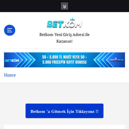
S
k
i
p
t
Betkom Yeni Giriş Adresi ile
o
Kazanın!
c
o
n
t
e
Home
n
t
Betkom 'a Gitmek İçin Tıklayınız !!