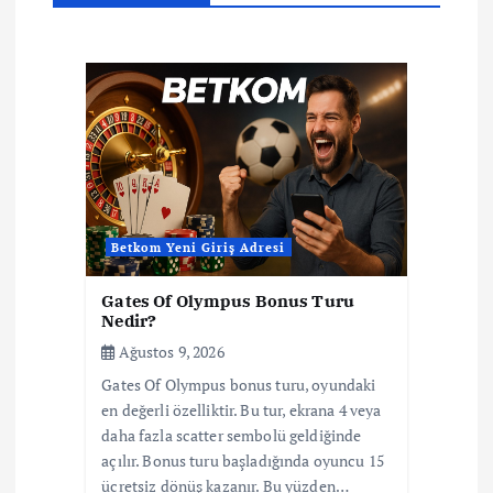
e
z
i
n
m
Betkom Yeni Giriş Adresi
e
Gates Of Olympus Bonus Turu
Nedir?
s
Ağustos 9, 2026
Gates Of Olympus bonus turu, oyundaki
i
en değerli özelliktir. Bu tur, ekrana 4 veya
daha fazla scatter sembolü geldiğinde
açılır. Bonus turu başladığında oyuncu 15
ücretsiz dönüş kazanır. Bu yüzden…