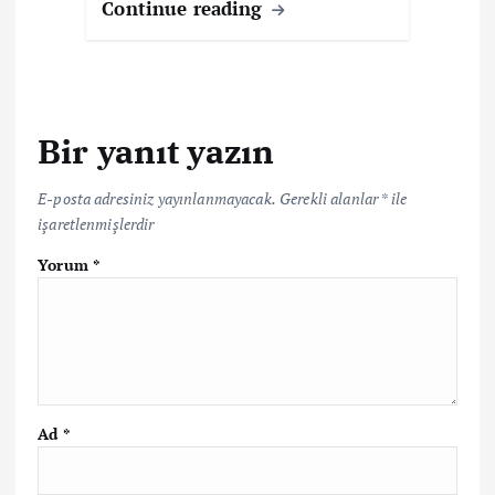
Continue reading
Bir yanıt yazın
E-posta adresiniz yayınlanmayacak.
Gerekli alanlar
*
ile
işaretlenmişlerdir
Yorum
*
Ad
*