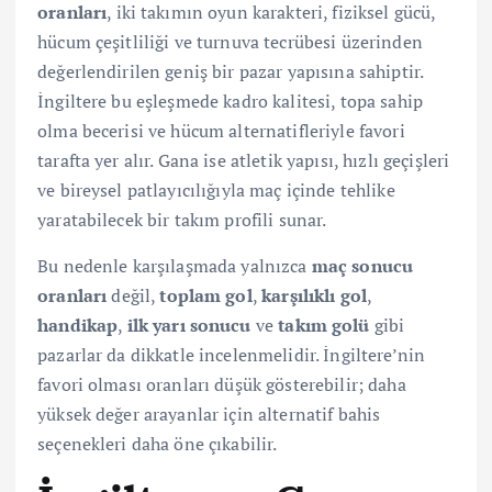
oranları
, iki takımın oyun karakteri, fiziksel gücü,
hücum çeşitliliği ve turnuva tecrübesi üzerinden
değerlendirilen geniş bir pazar yapısına sahiptir.
İngiltere bu eşleşmede kadro kalitesi, topa sahip
olma becerisi ve hücum alternatifleriyle favori
tarafta yer alır. Gana ise atletik yapısı, hızlı geçişleri
ve bireysel patlayıcılığıyla maç içinde tehlike
yaratabilecek bir takım profili sunar.
Bu nedenle karşılaşmada yalnızca
maç sonucu
oranları
değil,
toplam gol
,
karşılıklı gol
,
handikap
,
ilk yarı sonucu
ve
takım golü
gibi
pazarlar da dikkatle incelenmelidir. İngiltere’nin
favori olması oranları düşük gösterebilir; daha
yüksek değer arayanlar için alternatif bahis
seçenekleri daha öne çıkabilir.