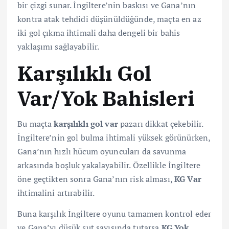
bir çizgi sunar. İngiltere’nin baskısı ve Gana’nın
kontra atak tehdidi düşünüldüğünde, maçta en az
iki gol çıkma ihtimali daha dengeli bir bahis
yaklaşımı sağlayabilir.
Karşılıklı Gol
Var/Yok Bahisleri
Bu maçta
karşılıklı gol var
pazarı dikkat çekebilir.
İngiltere’nin gol bulma ihtimali yüksek görünürken,
Gana’nın hızlı hücum oyuncuları da savunma
arkasında boşluk yakalayabilir. Özellikle İngiltere
öne geçtikten sonra Gana’nın risk alması,
KG Var
ihtimalini artırabilir.
Buna karşılık İngiltere oyunu tamamen kontrol eder
ve Gana’yı düşük şut sayısında tutarsa
KG Yok