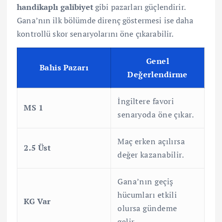
handikaplı galibiyet
gibi pazarları güçlendirir.
Gana’nın ilk bölümde direnç göstermesi ise daha
kontrollü skor senaryolarını öne çıkarabilir.
Genel
Bahis Pazarı
Değerlendirme
İngiltere favori
MS 1
senaryoda öne çıkar.
Maç erken açılırsa
2.5 Üst
değer kazanabilir.
Gana’nın geçiş
hücumları etkili
KG Var
olursa gündeme
gelir.