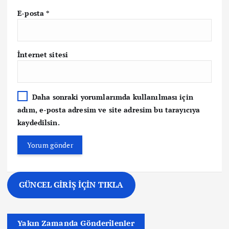
E-posta
*
İnternet sitesi
Daha sonraki yorumlarımda kullanılması için
adım, e-posta adresim ve site adresim bu tarayıcıya
kaydedilsin.
GÜNCEL GİRİŞ İÇİN TIKLA
Yakın Zamanda Gönderilenler