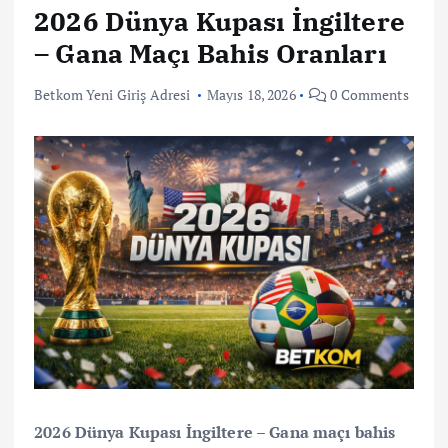
2026 Dünya Kupası İngiltere
– Gana Maçı Bahis Oranları
Betkom Yeni Giriş Adresi
Mayıs 18, 2026
0 Comments
2026 Dünya Kupası İngiltere – Gana maçı bahis