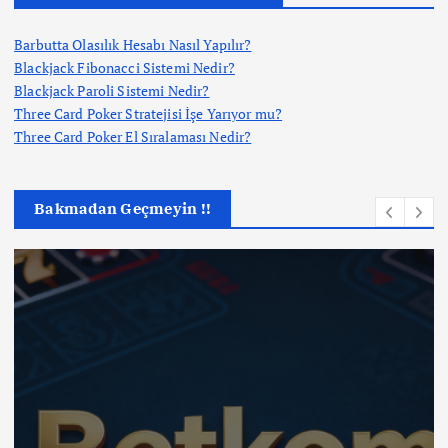
Barbutta Olasılık Hesabı Nasıl Yapılır?
Blackjack Fibonacci Sistemi Nedir?
Blackjack Paroli Sistemi Nedir?
Three Card Poker Stratejisi İşe Yarıyor mu?
Three Card Poker El Sıralaması Nedir?
Bakmadan Geçmeyin !!