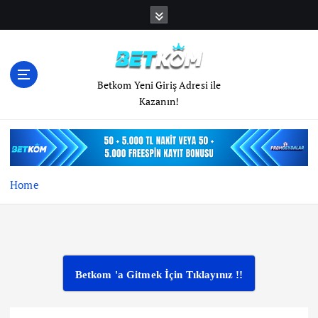
S
k
i
p
t
Betkom Yeni Giriş Adresi ile
o
Kazanın!
c
o
n
t
e
Home
n
t
Betkom 'a Gitmek İçin Tıklayınız !!