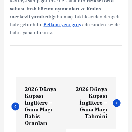
kadroya sahip görünse de Gana’nın
fiziksel orta
sahası
,
hızlı hücum oyuncuları
ve
Kudus
merkezli yaratıcılığı
bu maçı taktik açıdan dengeli
hale getirebilir.
Betkom yeni giriş
adresinden siz de
bahis yapabilirsiniz.
Y
2026 Dünya
2026 Dünya
a
Kupası
Kupası
İngiltere –
İngiltere –
z
Gana Maçı
Gana Maçı
Bahis
Tahmini
ı
Oranları