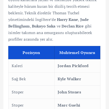
kaliteyle hücum kuran bir diziliş tercih etmesi
beklenir. Teknik direktör Thomas Tuchel
yönetimindeki İngiltere’de
Harry Kane
,
Jude
Bellingham
,
Bukayo Saka
ve
Declan Rice
gibi
isimler takımın ana omurgasını oluşturabilecek
profiller arasında yer alır.
Pozisyon
Muhtemel Oyuncu
Kaleci
Jordan Pickford
Sağ Bek
Kyle Walker
Stoper
John Stones
Stoper
Marc Guehi