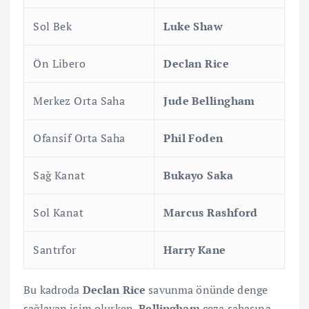
Sol Bek
Luke Shaw
Ön Libero
Declan Rice
Merkez Orta Saha
Jude Bellingham
Ofansif Orta Saha
Phil Foden
Sağ Kanat
Bukayo Saka
Sol Kanat
Marcus Rashford
Santrfor
Harry Kane
Bu kadroda
Declan Rice
savunma önünde denge
sağlayan isim olurken,
Bellingham
ceza sahasına