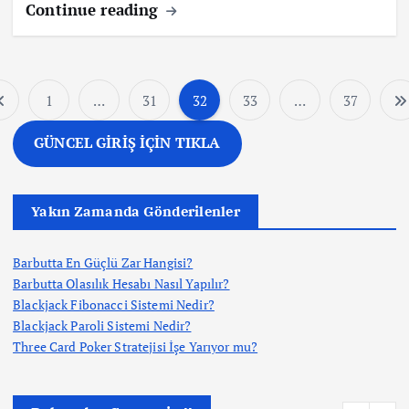
Continue reading
1
…
31
32
33
…
37
Y
GÜNCEL GİRİŞ İÇİN TIKLA
a
z
Yakın Zamanda Gönderilenler
ı
Barbutta En Güçlü Zar Hangisi?
Barbutta Olasılık Hesabı Nasıl Yapılır?
s
Blackjack Fibonacci Sistemi Nedir?
Blackjack Paroli Sistemi Nedir?
a
Three Card Poker Stratejisi İşe Yarıyor mu?
y