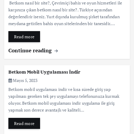
Betkom nasıl bir site?, Çevrimiçi bahis ve oyun hizmetleri ile
karşınıza çıkan betkom nasıl bir site?. Türkiye açısından
değerlendirir iseniz. Yurt dışında kurulmuş şirket tarafından
meydana getirilen bahis oyun sitelerinden bir tanesidir.…
Read more
Continue reading
Betkom Mobil Uygulaması İndir
Mayıs 5, 2023
Betkom mobil uygulaması indir ve kısa sürede giriş yap
yapılması gereken tek şey uygulamayı telefonunuza kurmak
oluyor. Betkom mobil uygulaması indir uygulama ile giriş
yapmak son derece avantajlı ve kaliteli…
Read more