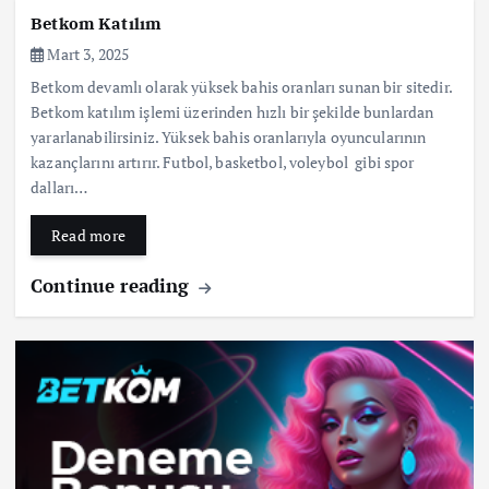
Betkom Katılım
Mart 3, 2025
Betkom devamlı olarak yüksek bahis oranları sunan bir sitedir.
Betkom katılım işlemi üzerinden hızlı bir şekilde bunlardan
yararlanabilirsiniz. Yüksek bahis oranlarıyla oyuncularının
kazançlarını artırır. Futbol, basketbol, voleybol gibi spor
dalları…
Read more
Continue reading