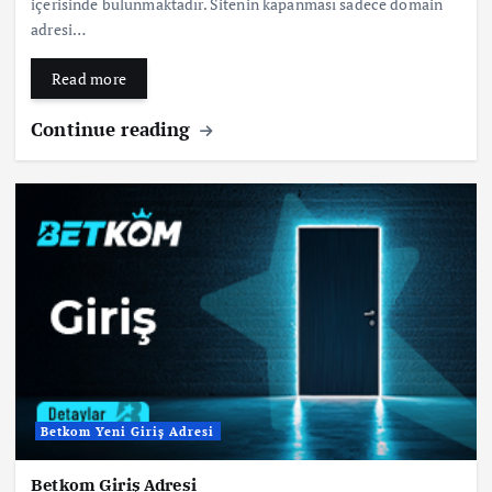
içerisinde bulunmaktadır. Sitenin kapanması sadece domain
adresi…
Read more
Continue reading
Betkom Yeni Giriş Adresi
Betkom Giriş Adresi